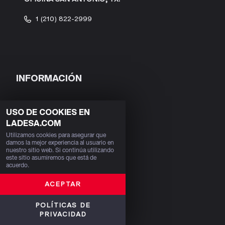
1 (210) 822-2999
INFORMACIÓN
PERFIL EMPRESARIAL
USO DE COOKIES EN
LADESA.COM
NUESTRA HISTORIA
Utilizamos cookies para asegurar que
damos la mejor experiencia al usuario en
SEGURIDAD INDUSTRIAL
nuestro sitio web. Si continúa utilizando
este sitio asumiremos que está de
CALIDAD
acuerdo.
SOSTENIBILIDAD
ACEPTAR
BOLSA DE TRABAJO
POLÍTICAS DE
PRIVACIDAD
NOTICIAS