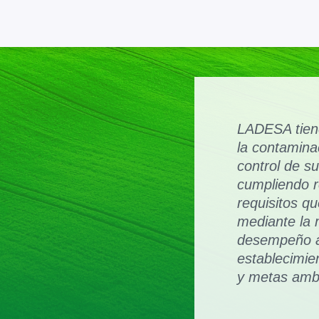
LADESA tien
la contamina
control de s
cumpliendo r
requisitos q
mediante la 
desempeño am
establecimie
y metas ambi