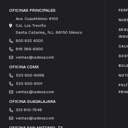
OFICINAS PRINCIPALES
PERF
Ave. Cuauhtémoc #103
NUE
Col. Los Treviño
SEG
Santa Catarina, N.L. 66150 México
INDU
800 833 4000
CAL
818 389-6900
SOST
ventas@ladesa.com
BOL
OFICINA CDMX
555 600-9088
NOT
555 600-9101
POLÍ
ventas@ladesa.com
PRIV
OFICINA GUADALAJARA
333 810-7648
ventas@ladesa.com
OFICINA SAN ANTONIO, TX.