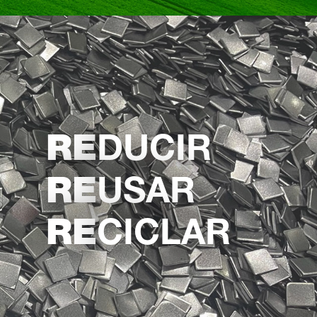
DUCIR
RE
USAR
RE
CICLAR
RE