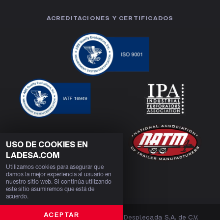
ACREDITACIONES Y CERTIFICADOS
USO DE COOKIES EN
LADESA.COM
Utilizamos cookies para asegurar que
damos la mejor experiencia al usuario en
nuestro sitio web. Si continúa utilizando
este sitio asumiremos que está de
acuerdo.
ACEPTAR
Derechos Reservados 2026, Lámina Desplegada S.A. de C.V.